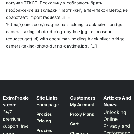
получал ТЕКСТ. Поскольку я собираюсь брать
изображение из вкладки "Картинки", а там такой метод не
сработает: import requests url =
‘https://jooinn.com/images/man-holding-black-silver-bridge-
camera-taking-photo-during-daytime.jpg’ response =
requests.get(url) with open(‘man-holding-black-silver-bridge-
camera-taking-photo-during-daytime.jpg’, […]
ExtraProxie
Site Links
Customers
Articles And
s.com
News
Homepage
My Account
24/7
Unlocking
Proxies
Proxy Plans
Online
premium
Pricing
Cart
Privacy and
support, free
Proxies
Performanc
proxy
Checkout