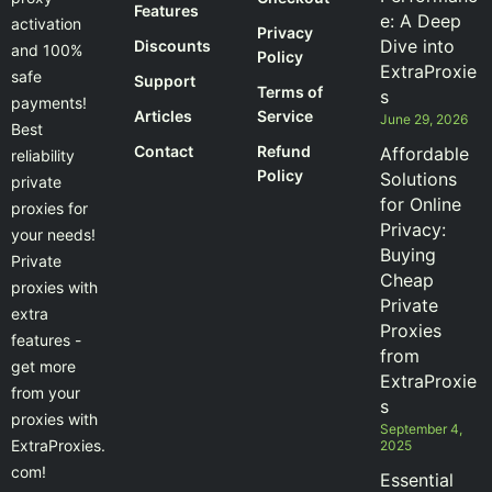
Features
e: A Deep
activation
Privacy
Dive into
Discounts
and 100%
Policy
ExtraProxie
safe
Support
Terms of
s
payments!
Articles
Service
June 29, 2026
Best
Contact
Refund
Affordable
reliability
Policy
Solutions
private
for Online
proxies for
Privacy:
your needs!
Buying
Private
Cheap
proxies with
Private
extra
Proxies
features -
from
get more
ExtraProxie
from your
s
proxies with
September 4,
ExtraProxies.
2025
com!
Essential